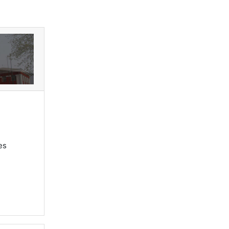
среда ФГБОУ ВО Алтайского Г
es