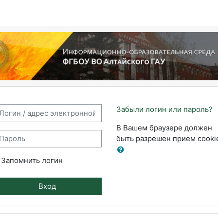
рмационно-образовательная 
гин / адрес электронной почты
Забыли логин или пароль?
В Вашем браузере должен
ароль
быть разрешен прием cooki
Запомнить логин
Вход