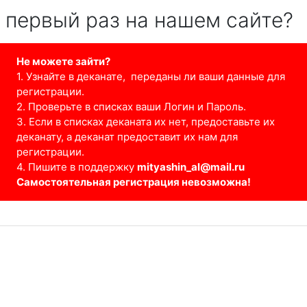
 первый раз на нашем сайте?
Не можете зайти?
1. Узнайте в деканате, п
ереданы ли ваши данные для
регистрации.
2. Проверьте в списках ваши Логин и Пароль.
3. Если в списках деканата их нет, предоставьте их
деканату, а деканат предоставит их нам для
регистрации.
4. Пишите в поддержку
mityashin_al@mail.ru
Самостоятельная регистрация невозможна!