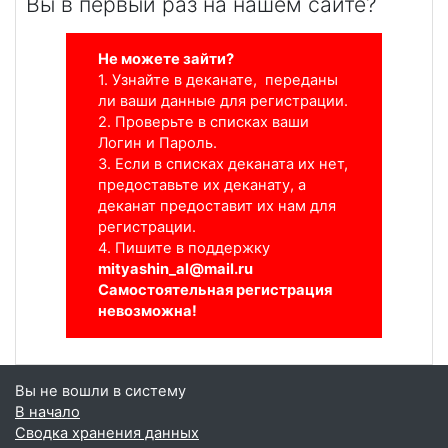
Вы в первый раз на нашем сайте?
Не можете зайти?
1. Узнайте в деканате, п
ереданы
ли ваши данные для регистрации.
2. Проверьте в списках ваши
Логин и Пароль.
3. Если в списках деканата их нет,
предоставьте их деканату, а
деканат предоставит их нам для
регистрации.
4. Пишите в поддержку
mityashin_al@mail.ru
Самостоятельная регистрация
невозможна!
Вы не вошли в систему
В начало
Сводка хранения данных