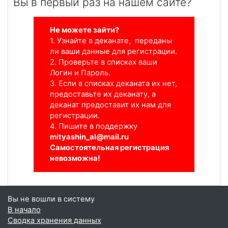
Вы в первый раз на нашем сайте?
Не можете зайти?
1. Узнайте в деканате, п
ереданы
ли ваши данные для регистрации.
2. Проверьте в списках ваши
Логин и Пароль.
3. Если в списках деканата их нет,
предоставьте их деканату, а
деканат предоставит их нам для
регистрации.
4. Пишите в поддержку
mityashin_al@mail.ru
Самостоятельная регистрация
невозможна!
Вы не вошли в систему
В начало
Сводка хранения данных